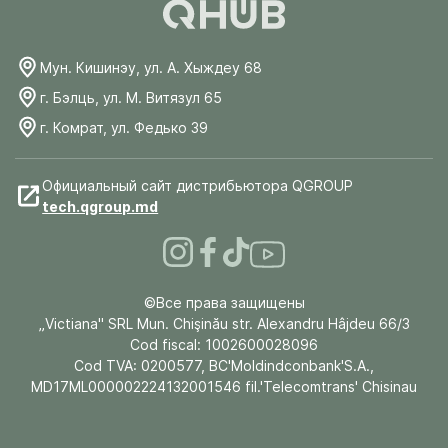
Мун. Кишинэу, ул. А. Хыждеу 68
г. Бэлць, ул. М. Витязул 65
г. Комрат, ул. Федько 39
Официальный сайт дистрибьютора QGROUP
tech.qgroup.md
©Все права защищены
„Victiana" SRL Mun. Chişinău str. Alexandru Hâjdeu 66/3
Cod fiscal: 1002600028096
Cod TVA: 0200577, BC'Moldindconbank'S.A.,
MD17ML000002224132001546 fil.'Telecomtrans' Chisinau