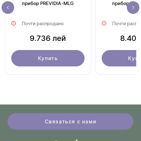
прибор PREVIDIA-MLG
прибор PRE
Почти распродано
Почти распр
9.736 лей
8.408
Купить
Куп
Связаться с нами