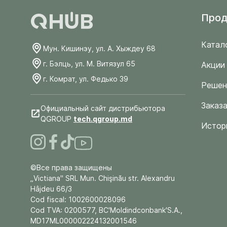
Прод
Катал
Мун. Кишинэу, ул. А. Хыждеу 68
г. Бэлць, ул. М. Витязул 65
Акции
г. Комрат, ул. Федько 39
Решен
Заказа
Официальный сайт дистрибьютора
QGROUP
tech.qgroup.md
Истор
©Все права защищены
„Victiana" SRL Mun. Chişinău str. Alexandru
Hâjdeu 66/3
Cod fiscal: 1002600028096
Cod TVA: 0200577, BC'Moldindconbank'S.A.,
MD17ML000002224132001546