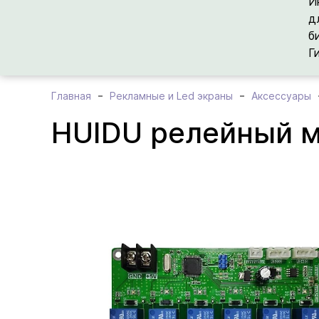
И
д
б
Г
Главная
Рекламные и Led экраны
Аксессуары
HUIDU релейный 