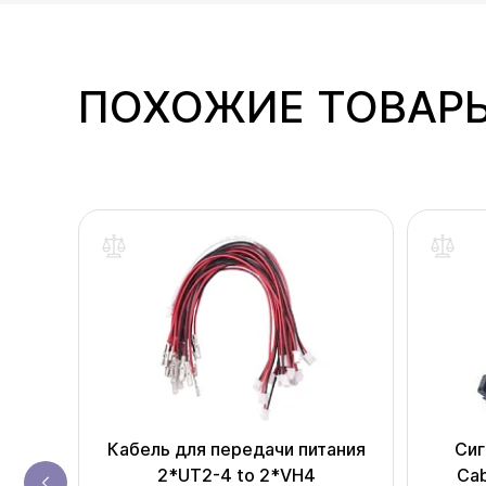
ПОХОЖИЕ ТОВАР
одаж
-S107
Кабель для передачи питания
Сиг
2*UT2-4 to 2*VH4
Ca