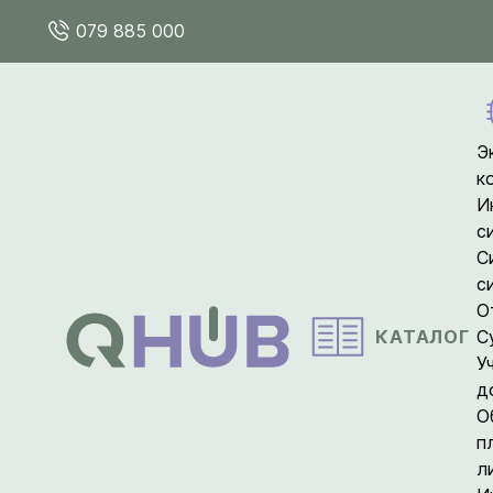
079 885 000
Э
к
И
с
С
с
О
КАТАЛОГ
С
У
д
О
п
л