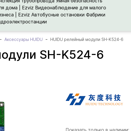
нспекция трубопровода
Умная безопасность
ля дома | Ezviz
Видеонаблюдение для малого
изнеса | Ezviz
Автобусные остановки
Фабрики
идроэлектростанции
Аксессуары HUIDU
HUIDU релейный модули SH-K524-6
модули SH-K524-6
Показать только в наличии: