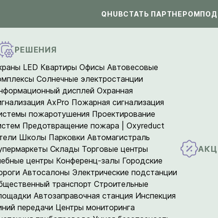
QHUB
СТАТЬ ПАРТНЕРОМ
ПОД
РЕШЕНИЯ
краны LED
Квартиры
Офисы
Автовесовые
омплексы
Солнечные электростанции
нформационный дисплей
Охранная
игнализация AxPro
Пожарная сигнализация
истемы пожаротушения
Проектирование
истем
Предотвращение пожара | Oxyreduct
тели
Школы
Парковки
Автомагистраль
АКЦ
упермаркеты
Склады
Торговые центры
чебные центры
Конференц-залы
Городские
ороги
Автосалоны
Электрические подстанции
бщественный транспорт
Строительные
лощадки
Автозаправочная станция
Инспекция
иний передачи
Центры мониторинга