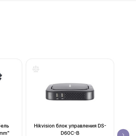
бель
Hikvision блок управления DS-
HUI
0mm"
D60C-B