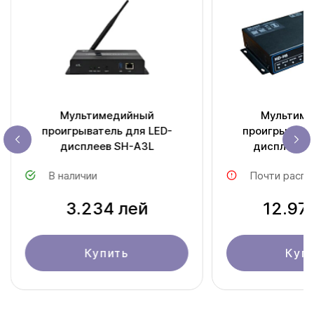
Мультимедийный
Мультим
проигрыватель для LED-
проигрывател
дисплеев SH-A3L
ди
В наличии
Почти распр
3.234 лей
12.97
Купить
Куп