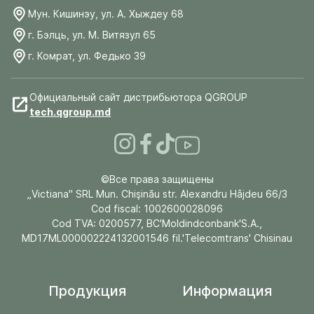
Мун. Кишинэу, ул. А. Хыждеу 68
г. Бэлць, ул. М. Витязул 65
г. Комрат, ул. Федько 39
Официальный сайт дистрибьютора QGROUP
tech.qgroup.md
©Все права защищены
„Victiana" SRL Mun. Chişinău str. Alexandru Hâjdeu 66/3
Cod fiscal: 1002600028096
Cod TVA: 0200577, BC'Moldindconbank'S.A.,
MD17ML000002224132001546 fil.'Telecomtrans' Chisinau
Продукция
Информация