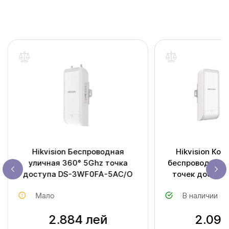
Hikvision Беспроводная
Hikvision Ком
уличная 360° 5Ghz точка
беспроводных 
доступа DS-3WF0FA-5AC/O
точек доступ
5AC
Мало
В наличии
2.884 лей
2.098