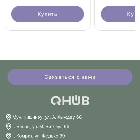
Купить
Куп
Связаться с нами
Мун. Кишинэу, ул. А. Хыждеу 68
г. Бэлць, ул. М. Витязул 65
г. Комрат, ул. Федько 39