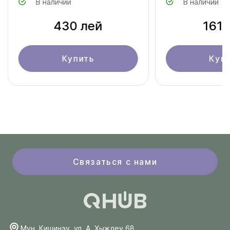
В наличии
В наличии
430 лей
161 
Купить
Куп
Связаться с нами
Мун. Кишинэу, ул. А. Хыждеу 68