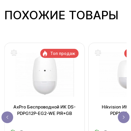
ПОХОЖИЕ ТОВАРЫ
Топ продаж
AxPro Беспроводной ИК DS-
Hikvision ИК
PDPG12P-EG2-WE PIR+GB
PDP18-EG