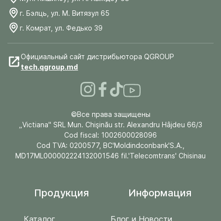
г. Бэлць, ул. М. Витязул 65
г. Комрат, ул. Федько 39
Официальный сайт дистрибьютора QGROUP
tech.qgroup.md
©Все права защищены
„Victiana" SRL Mun. Chişinău str. Alexandru Hâjdeu 66/3
Cod fiscal: 1002600028096
Cod TVA: 0200577, BC'Moldindconbank'S.A.,
MD17ML000002224132001546 fil.'Telecomtrans' Chisinau
Продукция
Информация
Каталог
Блог и Новости