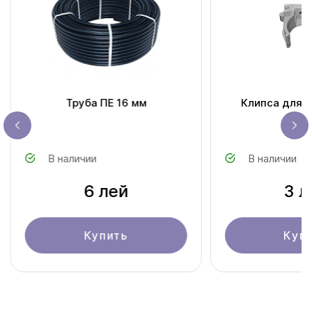
Труба ПЕ 16 мм
Клипса для т
В наличии
В наличии
6 лей
3 л
Купить
Куп