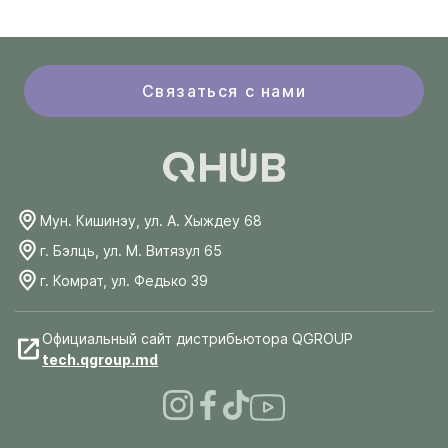
Связаться с нами
Мун. Кишинэу, ул. А. Хыждеу 68
г. Бэлць, ул. М. Витязул 65
г. Комрат, ул. Федько 39
Официальный сайт дистрибьютора QGROUP
tech.qgroup.md