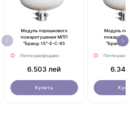
Модуль порошкового
Модуль пор
пожаротушения МПП
пожаротуш
"Бранд-15"-Е-С-93
"Бранд-15
Почти распродано
Почти распр
6.503 лей
6.345
Купить
Куп