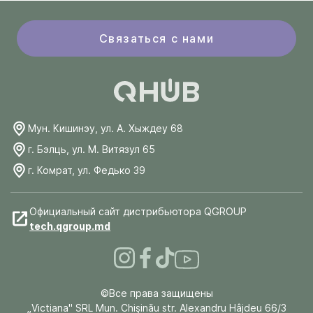
Связаться с нами
Мун. Кишинэу, ул. А. Хыждеу 68
г. Бэлць, ул. М. Витязул 65
г. Комрат, ул. Федько 39
Официальный сайт дистрибьютора QGROUP
tech.qgroup.md
©Все права защищены
„Victiana" SRL Mun. Chişinău str. Alexandru Hâjdeu 66/3