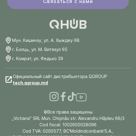
Связаться с нами
Мун. Кишинэу, ул. А. Хыждеу 68
г. Бэлць, ул. М. Витязул 65
г. Комрат, ул. Федько 39
Официальный сайт дистрибьютора QGROUP
tech.qgroup.md
©Все права защищены
„Victiana" SRL Mun. Chişinău str. Alexandru Hâjdeu 66/3
Cod fiscal: 1002600028096
Cod TVA: 0200577, BC'Moldindconbank'S.A.,