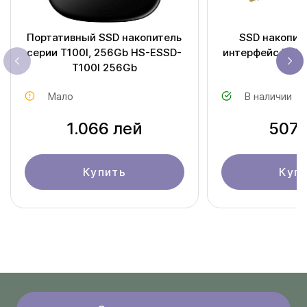
Портативный SSD накопитель
SSD накопите
серии T100I, 256Gb HS-ESSD-
интерфейс M.2 
T100I 256Gb
128
Мало
В наличии
1.066 лей
507 
Купить
Куп