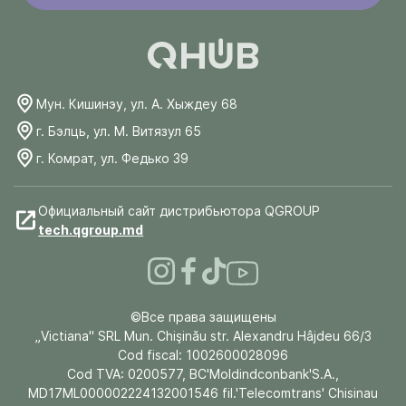
Мун. Кишинэу, ул. А. Хыждеу 68
г. Бэлць, ул. М. Витязул 65
г. Комрат, ул. Федько 39
Официальный сайт дистрибьютора QGROUP
tech.qgroup.md
©Все права защищены
„Victiana" SRL Mun. Chişinău str. Alexandru Hâjdeu 66/3
Cod fiscal: 1002600028096
Cod TVA: 0200577, BC'Moldindconbank'S.A.,
MD17ML000002224132001546 fil.'Telecomtrans' Chisinau