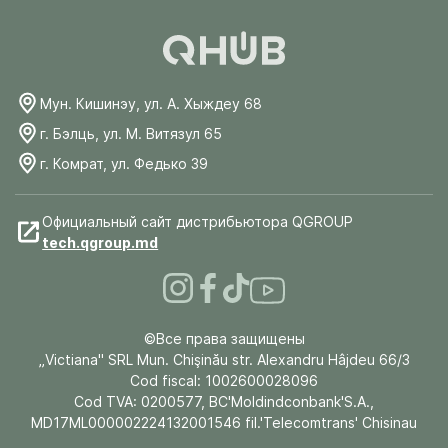
Мун. Кишинэу, ул. А. Хыждеу 68
г. Бэлць, ул. М. Витязул 65
г. Комрат, ул. Федько 39
Официальный сайт дистрибьютора QGROUP
tech.qgroup.md
©Все права защищены
„Victiana" SRL Mun. Chişinău str. Alexandru Hâjdeu 66/3
Cod fiscal: 1002600028096
Cod TVA: 0200577, BC'Moldindconbank'S.A.,
MD17ML000002224132001546 fil.'Telecomtrans' Chisinau