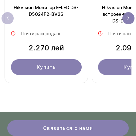
Hikvision Монитор E-LED DS-
Hikvision Мони
D5024F2-BV2S
встроенными
DS-D5022
Почти распродано
Почти распр
2.270 лей
2.095
Купить
Куп
Связаться с нами