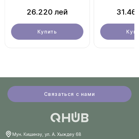
26.220 лей
31.46
Купить
Куп
Связаться с нами
Мун. Кишинэу, ул. А. Хыждеу 68