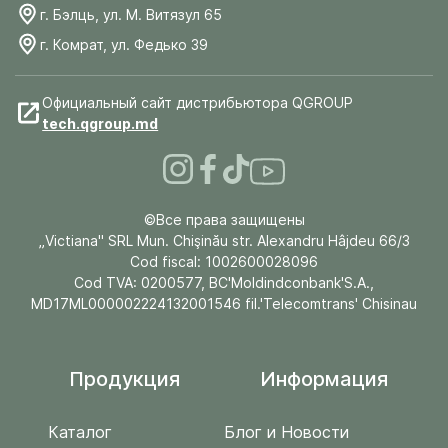
г. Бэлць, ул. М. Витязул 65
г. Комрат, ул. Федько 39
Официальный сайт дистрибьютора QGROUP
tech.qgroup.md
©Все права защищены
„Victiana" SRL Mun. Chişinău str. Alexandru Hâjdeu 66/3
Cod fiscal: 1002600028096
Cod TVA: 0200577, BC'Moldindconbank'S.A.,
MD17ML000002224132001546 fil.'Telecomtrans' Chisinau
Продукция
Информация
Каталог
Блог и Новости