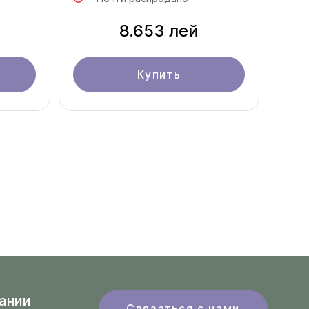
8.653 лей
Купить
ании
Связаться с нами