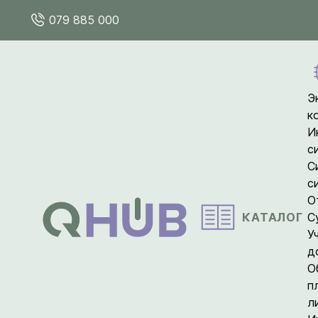
079 885 000
Э
к
И
с
С
с
О
КАТАЛОГ
С
У
д
О
п
л