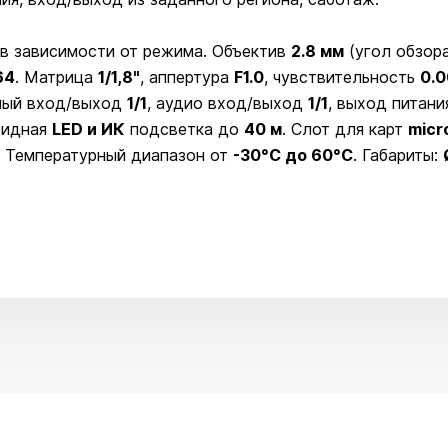
 в зависимости от режима. Объектив
2.8 мм
(угол обзор
64
. Матрица
1/1,8"
, аппертура
F1.0
, чувствительность
0.0
ный вход/выход
1/1
, аудио вход/выход
1/1
, выход питан
бридная
LED и ИК
подсветка до
40 м
. Слот для карт
micr
. Температурный диапазон от
-30°C до 60°C
. Габариты: