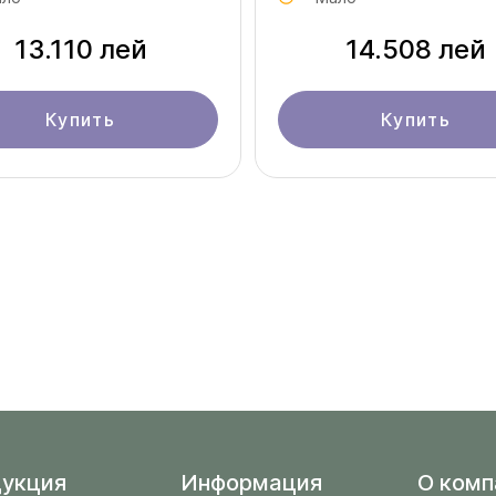
13.110 лей
14.508 лей
Купить
Купить
укция
Информация
O комп