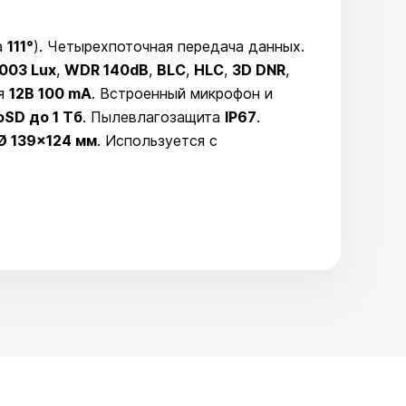
а
111°
). Четырехпоточная передача данных.
003 Lux
,
WDR 140dB
,
BLC
,
HLC
,
3D DNR
,
ия
12В 100 mA
. Встроенный микрофон и
oSD до 1 Тб
. Пылевлагозащита
IP67
.
Ø 139×124 мм
. Используется с