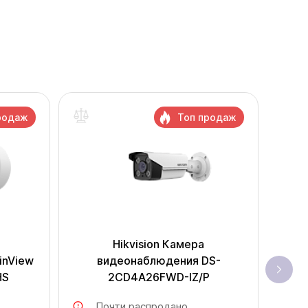
родаж
Топ продаж
Hikvision Камера
inView
видеонаблюдения DS-
HS
2CD4A26FWD-IZ/P
Почти распродано