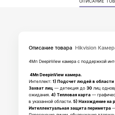
ОПИСАНИЕ ТО
Описание товара
Hikvision Кам
4Мп DeepinView камера с поддержкой инте
4Мп DeepinView камера.
Интеллект:
1) Подсчет людей в области
Захват лиц
— детекция до
30
лиц однов
ожидания.
4) Тепловая карта
— графичес
в указанной области.
5) Нахождение на 
Интеллектуальная защита периметра
—
Пересечение линии, обнаружение вторжени