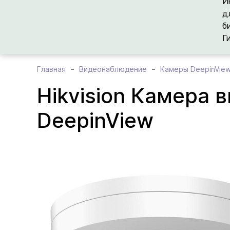
И
д
б
Г
Главная
Видеонаблюдение
Камеры DeepinVie
Hikvision Камера
DeepinView