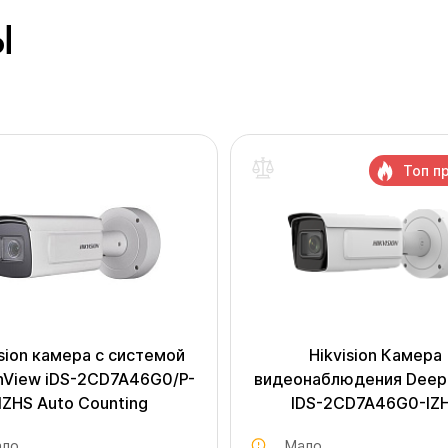
Ы
Топ п
ision камера с системой
Hikvision Камера
nView iDS-2CD7A46G0/P-
видеонаблюдения Deep
IZHS Auto Counting
IDS-2CD7A46G0-IZ
ло
Мало