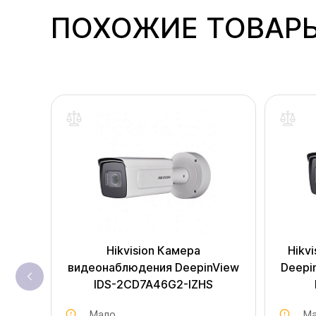
ПОХОЖИЕ ТОВАР
Hikvision Камера
Hikv
видеонаблюдения DeepinView
Deepi
IDS-2CD7A46G2-IZHS
Мало
Ма