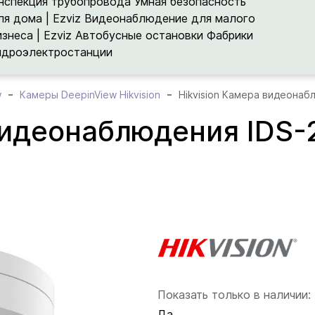
нспекция трубопровода
Умная безопасность
ля дома | Ezviz
Видеонаблюдение для малого
изнеса | Ezviz
Автобусные остановки
Фабрики
идроэлектростанции
w
Камеры DeepinView Hikvision
Hikvision Камера видеона
 видеонаблюдения IDS
Показать только в наличии:
Да