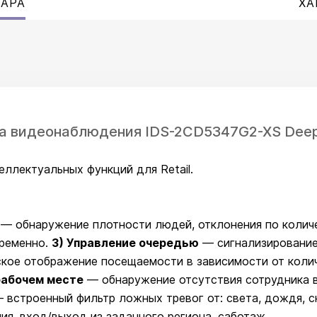
ВАРА
ХА
ера видеонаблюдения IDS-2CD5347G2-XS Deep
ллектуальных функций для Retail.
— обнаружение плотности людей, отклонения по колич
ременно.
3) Управление очередью
— сигнализирование
кое отображение посещаемости в зависимости от коли
рабочем месте
— обнаружение отсутствия сотрудника в
 встроенный фильтр ложных тревог от: света, дождя, сн
я, вход/выход из заданного региона, саботаж.