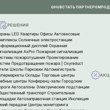
QHUB
СТАТЬ ПАРТНЕРОМ
ПОД
РЕШЕНИЯ
краны LED
Квартиры
Офисы
Автовесовые
омплексы
Солнечные электростанции
нформационный дисплей
Охранная
игнализация AxPro
Пожарная сигнализация
истемы пожаротушения
Проектирование
истем
Предотвращение пожара | Oxyreduct
тели
Школы
Парковки
Автомагистраль
АКЦ
упермаркеты
Склады
Торговые центры
чебные центры
Конференц-залы
Городские
ороги
Автосалоны
Электрические подстанции
бщественный транспорт
Строительные
лощадки
Автозаправочная станция
Инспекция
иний передачи
Центры мониторинга