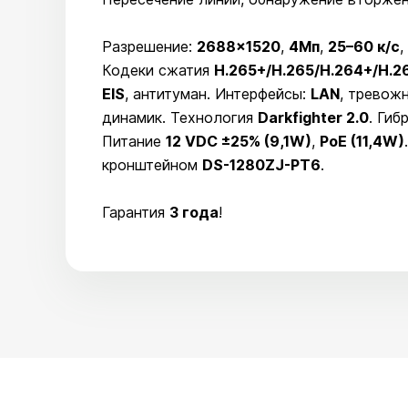
Разрешение:
2688×1520
,
4Мп
,
25–60 к/с
,
Кодеки сжатия
H.265+/H.265/H.264+/H.2
EIS
, антитуман. Интерфейсы:
LAN
, тревож
динамик. Технология
Darkfighter 2.0
. Ги
Питание
12 VDC ±25% (9,1W)
,
PoE (11,4W)
кронштейном
DS-1280ZJ-PT6
.
Гарантия
3 года
!