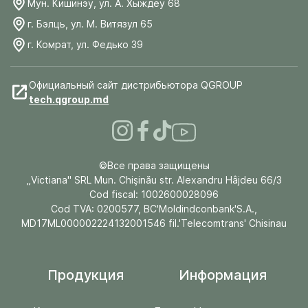
Мун. Кишинэу, ул. А. Хыждеу 68
г. Бэлць, ул. М. Витязул 65
г. Комрат, ул. Федько 39
Официальный сайт дистрибьютора QGROUP
tech.qgroup.md
©Все права защищены
„Victiana" SRL Mun. Chişinău str. Alexandru Hâjdeu 66/3
Cod fiscal: 1002600028096
Cod TVA: 0200577, BC'Moldindconbank'S.A.,
MD17ML000002224132001546 fil.'Telecomtrans' Chisinau
Продукция
Информация