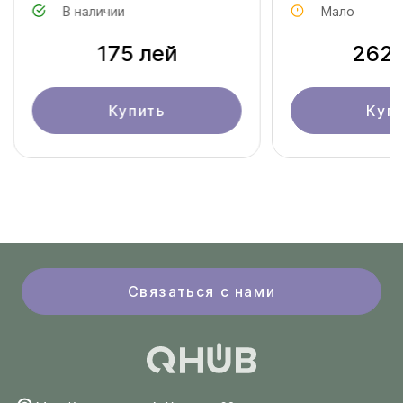
В наличии
Мало
175 лей
262 
Купить
Куп
Связаться с нами