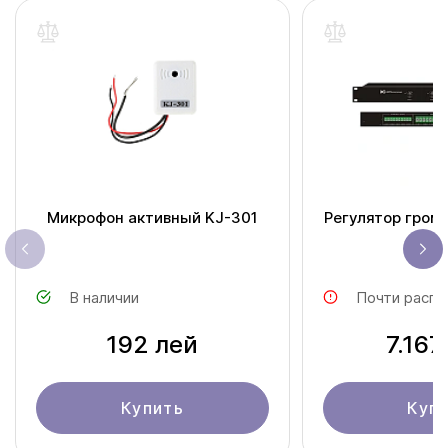
Микрофон активный KJ-301
Регулятор гром
100
В наличии
Почти распр
192 лей
7.167
Купить
Куп