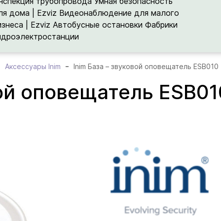
нспекция трубопровода
Умная безопасность
ля дома | Ezviz
Видеонаблюдение для малого
изнеса | Ezviz
Автобусные остановки
Фабрики
идроэлектростанции
Аксессуары Inim
Inim База – звуковой оповещатель ESB010
вой оповещатель ESB01