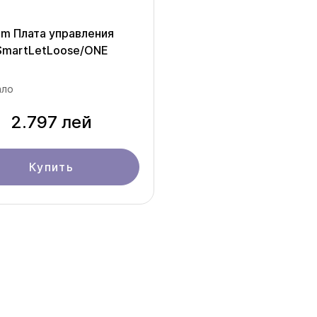
nim Плата управления
SmartLetLoose/ONE
ло
2.797 лей
Купить