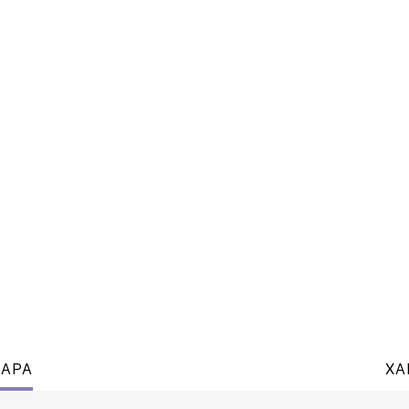
ВАРА
ХА