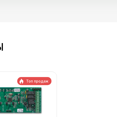
Ы
Топ продаж