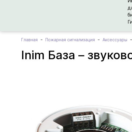
И
д
б
Г
Главная
Пожарная сигнализация
Аксессуары
Inim База – звуко