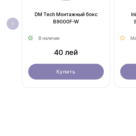
DM Tech Монтажный бокс
I
B9000F-W
В наличии
Ма
40 лей
Купить