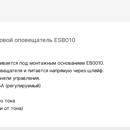
уковой оповещатель ESB010
ливается под монтажным основанием EB0010.
вещателя и питается напрямую через шлейф.
анели управления.
БА (регулируемый)
го тока
и от тона)