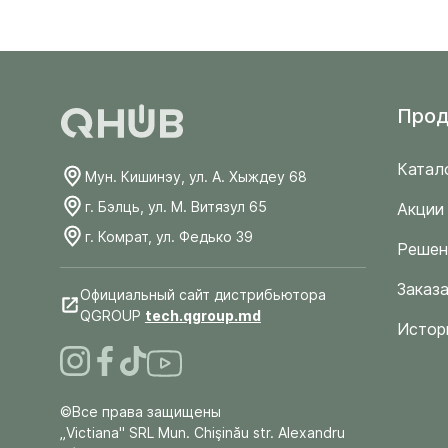
Прод
Катал
Мун. Кишинэу, ул. А. Хыждеу 68
г. Бэлць, ул. М. Витязул 65
Акции
г. Комрат, ул. Федько 39
Решен
Заказа
Официальный сайт дистрибьютора
QGROUP
tech.qgroup.md
Истор
©Все права защищены
„Victiana" SRL Mun. Chişinău str. Alexandru