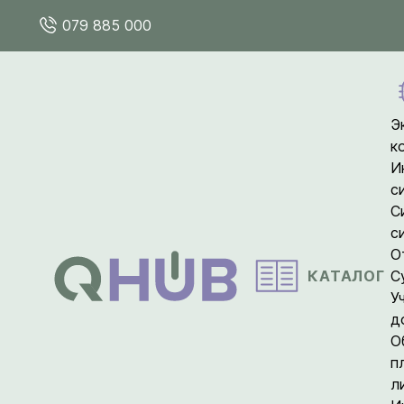
079 885 000
Э
к
И
с
С
с
О
КАТАЛОГ
С
У
д
О
п
л