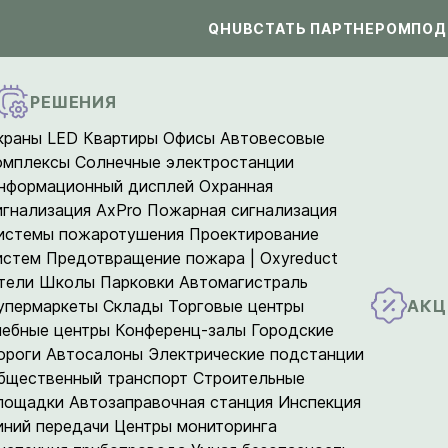
QHUB
СТАТЬ ПАРТНЕРОМ
ПОД
РЕШЕНИЯ
краны LED
Квартиры
Офисы
Автовесовые
омплексы
Солнечные электростанции
нформационный дисплей
Охранная
игнализация AxPro
Пожарная сигнализация
истемы пожаротушения
Проектирование
истем
Предотвращение пожара | Oxyreduct
тели
Школы
Парковки
Автомагистраль
АКЦ
упермаркеты
Склады
Торговые центры
чебные центры
Конференц-залы
Городские
ороги
Автосалоны
Электрические подстанции
бщественный транспорт
Строительные
лощадки
Автозаправочная станция
Инспекция
иний передачи
Центры мониторинга