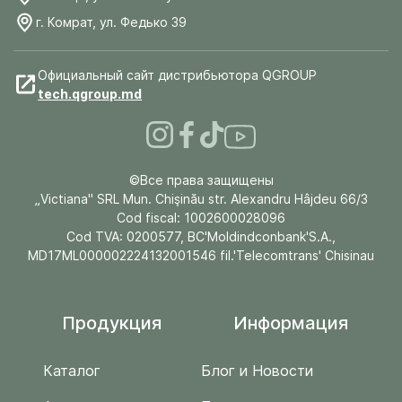
г. Комрат, ул. Федько 39
Официальный сайт дистрибьютора QGROUP
tech.qgroup.md
©Все права защищены
„Victiana" SRL Mun. Chişinău str. Alexandru Hâjdeu 66/3
Cod fiscal: 1002600028096
Cod TVA: 0200577, BC'Moldindconbank'S.A.,
MD17ML000002224132001546 fil.'Telecomtrans' Chisinau
Продукция
Информация
Каталог
Блог и Новости