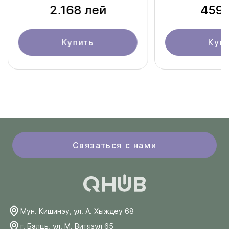
2.168 лей
459 
Купить
Куп
Связаться с нами
Мун. Кишинэу, ул. А. Хыждеу 68
г. Бэлць, ул. М. Витязул 65