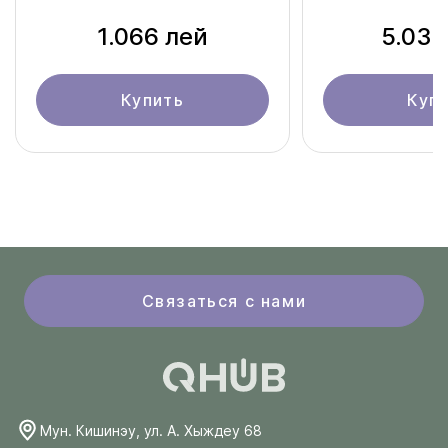
1.066 лей
5.034
Купить
Куп
Связаться с нами
Мун. Кишинэу, ул. А. Хыждеу 68