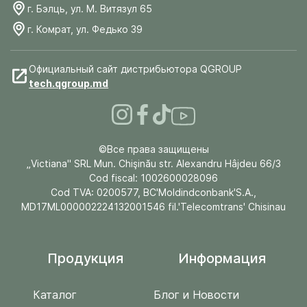
г. Бэлць, ул. М. Витязул 65
г. Комрат, ул. Федько 39
Официальный сайт дистрибьютора QGROUP
tech.qgroup.md
©Все права защищены
„Victiana" SRL Mun. Chişinău str. Alexandru Hâjdeu 66/3
Cod fiscal: 1002600028096
Cod TVA: 0200577, BC'Moldindconbank'S.A.,
MD17ML000002224132001546 fil.'Telecomtrans' Chisinau
Продукция
Информация
Каталог
Блог и Новости