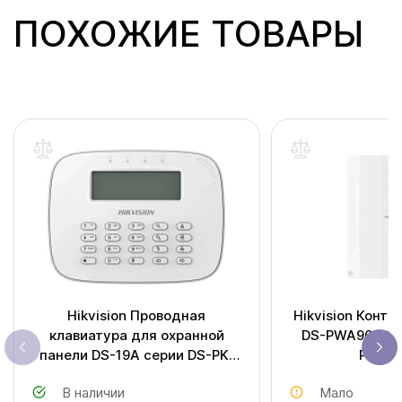
ПОХОЖИЕ ТОВАРЫ
Hikvision Проводная
Hikvision Контр
клавиатура для охранной
DS-PWA96-M2
панели DS-19A серии DS-PK-
Pro Hy
LRT
В наличии
Мало