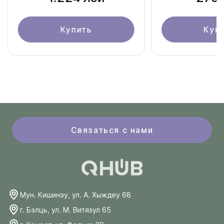
Купить
Куп
Связаться с нами
Мун. Кишинэу, ул. А. Хыждеу 68
г. Бэлць, ул. М. Витязул 65