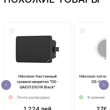
Hikvision Настенный
Hikvision потол
громкоговорител "DS-
DS-QAE0
QAE0120G1R Black"
Почти распродано
В наличии
1.224 лей
276 