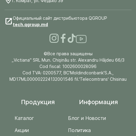
г. Комрат, ул. Федько 39
Официальный сайт дистрибьютора QGROUP
tech.qgroup.md
©Все права защищены
„Victiana" SRL Mun. Chişinău str. Alexandru Hâjdeu 66/3
Cod fiscal: 1002600028096
Cod TVA: 0200577, BC'Moldindconbank'S.A.,
MD17ML000002224132001546 fil.'Telecomtrans' Chisinau
Продукция
Информация
Каталог
Блог и Новости
Акции
Политика