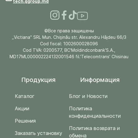
tech.qgroup.md
©Все права защищены
„Victiana" SRL Mun. Chişinău str. Alexandru Hâjdeu 66/3
Cod fiscal: 1002600028096
Cod TVA: 0200577, BC'Moldindconbank'S.A.,
MD17ML000002224132001546 fil.'Telecomtrans' Chisinau
Продукция
Информация
Каталог
Блог и Новости
Акции
Политика
конфиденциальности
Решения
Политика возврата и
Заказать установку
обмена