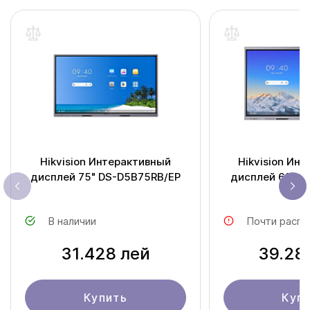
Hikvision Интерактивный
Hikvision Ин
дисплей 75" DS-D5B75RB/EP
дисплей 65" DS-D5C65RB/B
(EDL
В наличии
Почти распр
31.428 лей
39.28
Купить
Куп