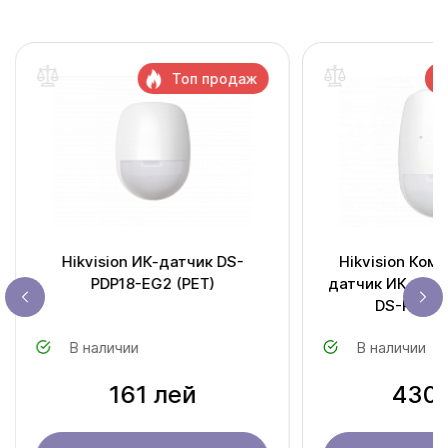
Топ продаж
Hikvision ИК-датчик DS-
Hikvision Ком
PDP18-EG2 (PET)
датчик ИК и ра
DS-PDPG
В наличии
В наличии
161 лей
430 