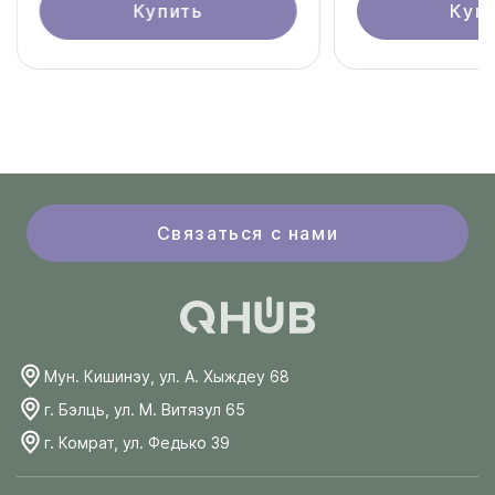
Купить
Куп
Связаться с нами
Мун. Кишинэу, ул. А. Хыждеу 68
г. Бэлць, ул. М. Витязул 65
г. Комрат, ул. Федько 39