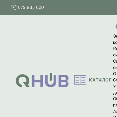
079 885 000
Э
к
И
с
С
с
О
КАТАЛОГ
С
У
д
О
п
л