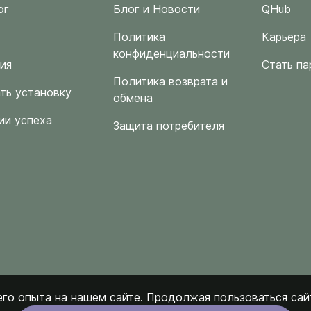
ог
Блог и Новости
QHub
Политика
Карьера
конфиденциальности
ия
Стать па
Политика возврата и
ть установку
обмена
ии успеха
Защита потребителя
го опыта на нашем сайте. Продолжая пользоваться сайт