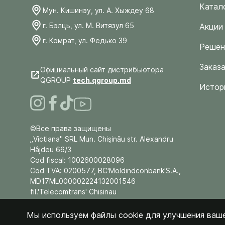
Катал
Мун. Кишинэу, ул. А. Хыждеу 68
г. Бэлць, ул. М. Витязул 65
Акции
г. Комрат, ул. Федько 39
Решен
Заказа
Официальный сайт дистрибьютора
QGROUP
tech.qgroup.md
Истор
©Все права защищены
„Victiana" SRL Mun. Chişinău str. Alexandru
Hâjdeu 66/3
Cod fiscal: 1002600028096
Cod TVA: 0200577, BC'Moldindconbank'S.A.,
MD17ML000002224132001546
fil.'Telecomtrans' Chisinau
Мы используем файлы cookie для улучшения ваше