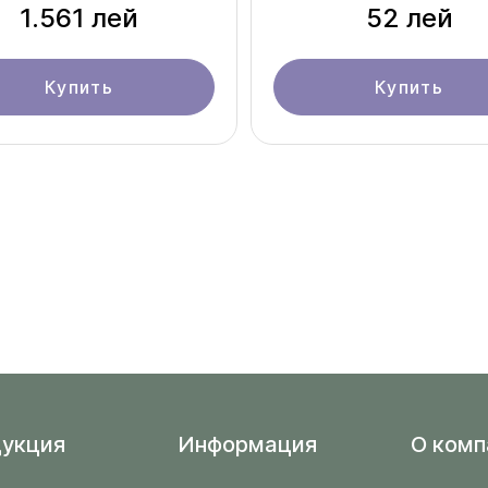
1.561 лей
52 лей
Купить
Купить
укция
Информация
O комп