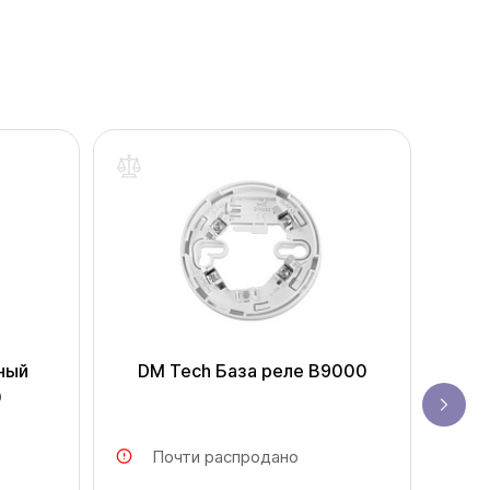
ный
DM Tech База реле B9000
0
Почти распродано