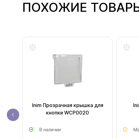
ПОХОЖИЕ ТОВАР
одаж
я
Inim Прозрачная крышка для
In
кнопки WCP0020
В наличии
Ма