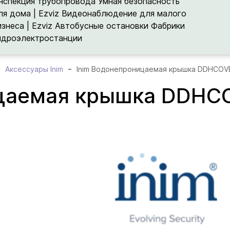
нспекция трубопровода
Умная безопасность
ля дома | Ezviz
Видеонаблюдение для малого
изнеса | Ezviz
Автобусные остановки
Фабрики
идроэлектростанции
Аксессуары Inim
Inim Водонепроницаемая крышка DDHCOV
ицаемая крышка DDHC