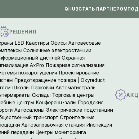
QHUB
СТАТЬ ПАРТНЕРОМ
ПОД
РЕШЕНИЯ
краны LED
Квартиры
Офисы
Автовесовые
омплексы
Солнечные электростанции
нформационный дисплей
Охранная
игнализация AxPro
Пожарная сигнализация
истемы пожаротушения
Проектирование
истем
Предотвращение пожара | Oxyreduct
тели
Школы
Парковки
Автомагистраль
АКЦ
упермаркеты
Склады
Торговые центры
чебные центры
Конференц-залы
Городские
ороги
Автосалоны
Электрические подстанции
бщественный транспорт
Строительные
лощадки
Автозаправочная станция
Инспекция
иний передачи
Центры мониторинга