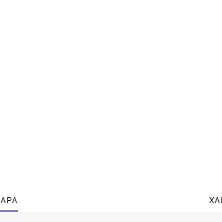
ВАРА
ХА