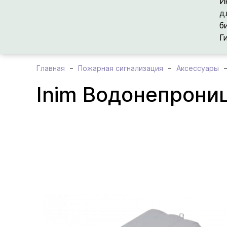
И
д
б
Г
Главная
Пожарная сигнализация
Аксессуары
Inim Водонепрон