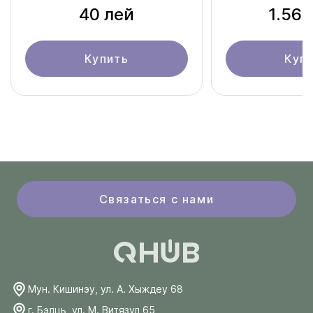
40 лей
1.561
Купить
Куп
Связаться с нами
Мун. Кишинэу, ул. А. Хыждеу 68
г. Бэлць, ул. М. Витязул 65