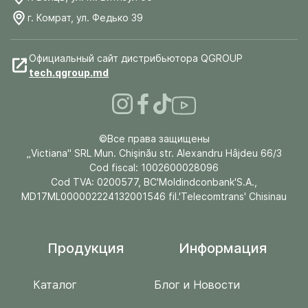
г. Комрат, ул. Федько 39
Официальный сайт дистрибьютора QGROUP
tech.qgroup.md
©Все права защищены
„Victiana" SRL Mun. Chişinău str. Alexandru Hâjdeu 66/3
Cod fiscal: 1002600028096
Cod TVA: 0200577, BC'Moldindconbank'S.A.,
MD17ML000002224132001546 fil.'Telecomtrans' Chisinau
Продукция
Информация
Каталог
Блог и Новости