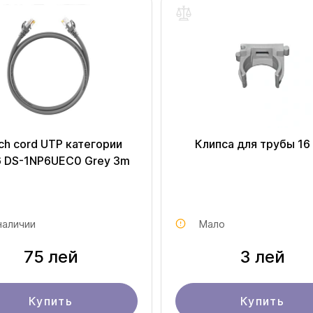
ch cord UTP категории
Клипса для трубы 16
6 DS-1NP6UEC0 Grey 3m
наличии
Мало
75 лей
3 лей
Купить
Купить