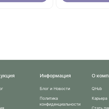
укция
Информация
O комп
ог
Блог и Новости
QHub
Политика
Карьера
конфиденциальности
ия
Стать па