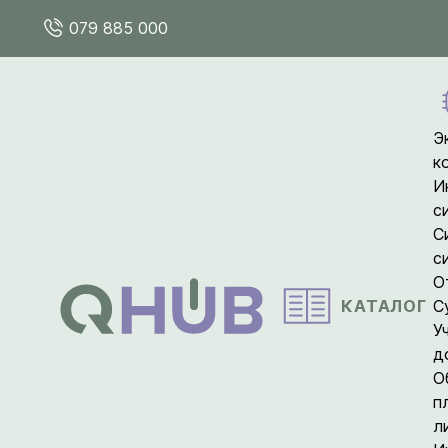
079 885 000
Э
к
И
с
С
с
О
КАТАЛОГ
С
У
д
О
п
л