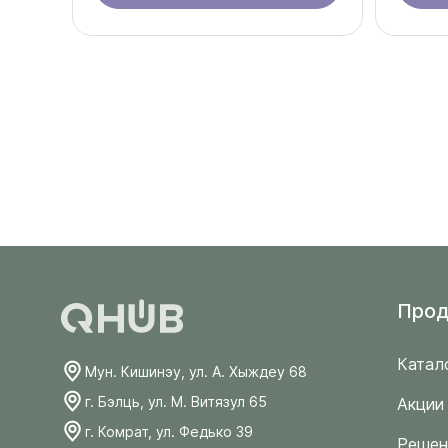
Прод
Катал
Мун. Кишинэу, ул. А. Хыждеу 68
г. Бэлць, ул. М. Витязул 65
Акции
г. Комрат, ул. Федько 39
Решен