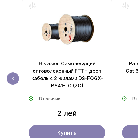
K-L8
Hikvision Самонесущий
Pat
оптоволоконный FTTH дроп
Cat.
кабель с 2 жилами DS-FOGX-
B6A1-L0 (2C)
В наличии
В 
2 лей
Купить