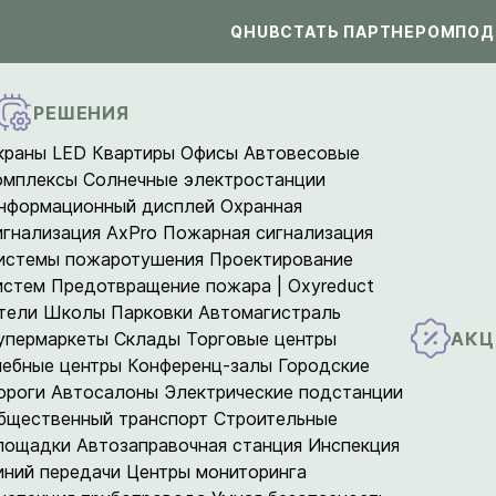
QHUB
СТАТЬ ПАРТНЕРОМ
ПОД
РЕШЕНИЯ
краны LED
Квартиры
Офисы
Автовесовые
омплексы
Солнечные электростанции
нформационный дисплей
Охранная
игнализация AxPro
Пожарная сигнализация
истемы пожаротушения
Проектирование
истем
Предотвращение пожара | Oxyreduct
тели
Школы
Парковки
Автомагистраль
АКЦ
упермаркеты
Склады
Торговые центры
чебные центры
Конференц-залы
Городские
ороги
Автосалоны
Электрические подстанции
бщественный транспорт
Строительные
лощадки
Автозаправочная станция
Инспекция
иний передачи
Центры мониторинга