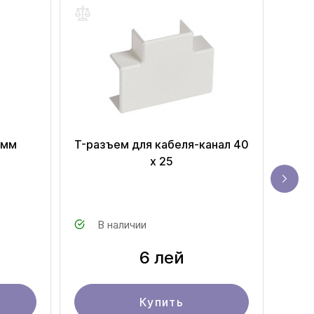
 мм
T-разъем для кабеля-канал 40
Вне
x 25
В наличии
6 лей
Купить