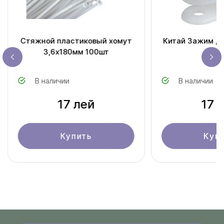
Стяжной пластиковый хомут
Китай Зажим дл
3,6х180мм 100шт
100
В наличии
В наличии
17 лей
17 
Купить
Куп