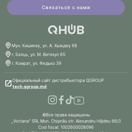
Связаться с нами
Мун. Кишинэу, ул. А. Хыждеу 68
г. Бэлць, ул. М. Витязул 65
г. Комрат, ул. Федько 39
Официальный сайт дистрибьютора QGROUP
tech.qgroup.md
©Все права защищены
„Victiana" SRL Mun. Chişinău str. Alexandru Hâjdeu 66/3
Cod fiscal: 1002600028096