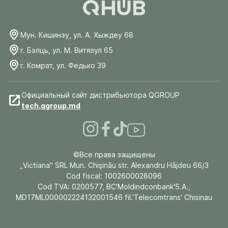
Мун. Кишинэу, ул. А. Хыждеу 68
г. Бэлць, ул. М. Витязул 65
г. Комрат, ул. Федько 39
Официальный сайт дистрибьютора QGROUP
tech.qgroup.md
©Все права защищены
„Victiana" SRL Mun. Chişinău str. Alexandru Hâjdeu 66/3
Cod fiscal: 1002600028096
Cod TVA: 0200577, BC'Moldindconbank'S.A.,
MD17ML000002224132001546 fil.'Telecomtrans' Chisinau