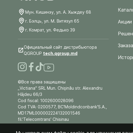
Катал
Мун. Кишинэу, ул. А. Хыждеу 68
г. Бэлць, ул. М. Витязул 65
Акции
г. Комрат, ул. Федько 39
Решен
Заказа
Официальный сайт дистрибьютора
QGROUP
tech.qgroup.md
Истор
©Все права защищены
„Victiana" SRL Mun. Chişinău str. Alexandru
Hâjdeu 66/3
Cod fiscal: 1002600028096
Cod TVA: 0200577, BC'Moldindconbank'S.A.,
MD17ML000002224132001546
fil.'Telecomtrans' Chisinau