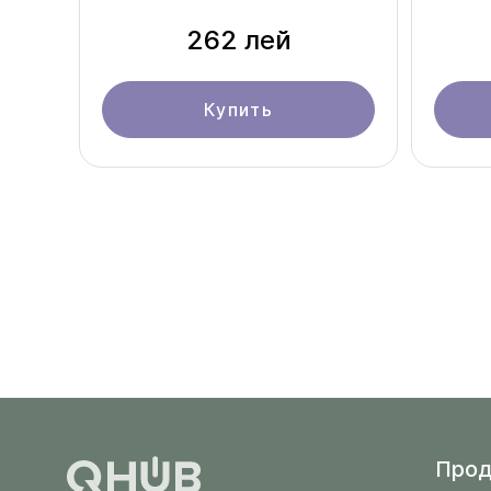
262 лей
Купить
Прод