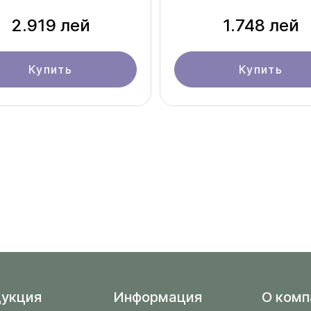
2.919 лей
1.748 лей
Купить
Купить
укция
Информация
O комп