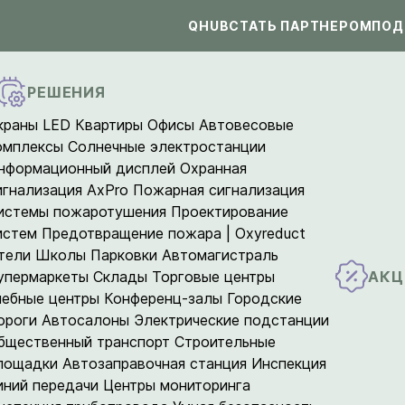
QHUB
СТАТЬ ПАРТНЕРОМ
ПОД
РЕШЕНИЯ
краны LED
Квартиры
Офисы
Автовесовые
омплексы
Солнечные электростанции
нформационный дисплей
Охранная
игнализация AxPro
Пожарная сигнализация
истемы пожаротушения
Проектирование
истем
Предотвращение пожара | Oxyreduct
тели
Школы
Парковки
Автомагистраль
АКЦ
упермаркеты
Склады
Торговые центры
чебные центры
Конференц-залы
Городские
ороги
Автосалоны
Электрические подстанции
бщественный транспорт
Строительные
лощадки
Автозаправочная станция
Инспекция
иний передачи
Центры мониторинга