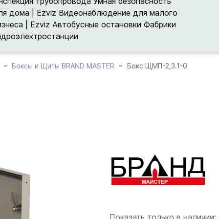
нспекция трубопровода
Умная безопасность
ля дома | Ezviz
Видеонаблюдение для малого
изнеса | Ezviz
Автобусные остановки
Фабрики
идроэлектростанции
Боксы и Щиты BRAND MASTER
Бокс ЩМП-2,3.1-0
Показать только в наличии: