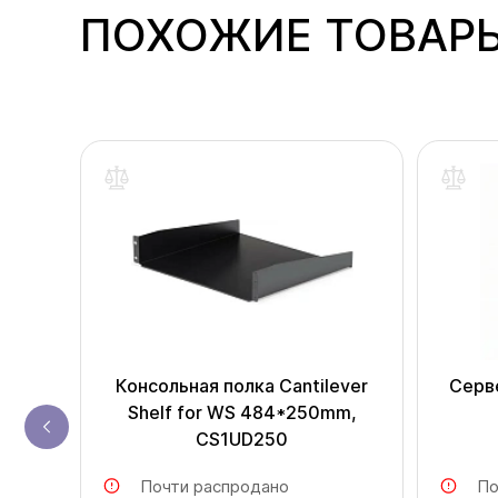
ПОХОЖИЕ ТОВАР
одаж
Консольная полка Cantilever
Серв
Shelf for WS 484*250mm,
CS1UD250
Почти распродано
По