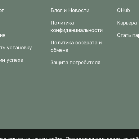
ог
Блог и Новости
QHub
Политика
Карьера
конфиденциальности
ия
Стать па
Политика возврата и
ть установку
обмена
ии успеха
Защита потребителя