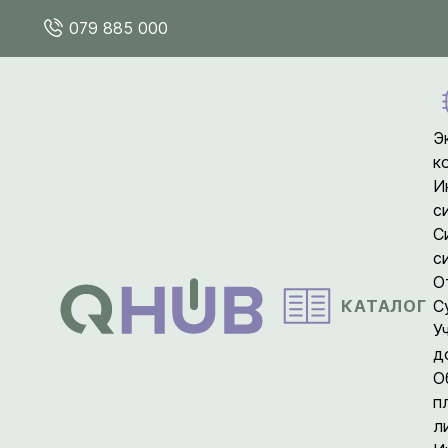
079 885 000
Э
к
И
с
С
с
О
КАТАЛОГ
С
У
д
О
п
л