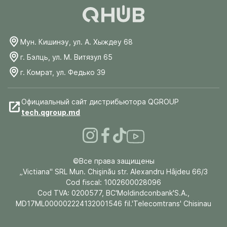
Мун. Кишинэу, ул. А. Хыждеу 68
г. Бэлць, ул. М. Витязул 65
г. Комрат, ул. Федько 39
Официальный сайт дистрибьютора QGROUP
tech.qgroup.md
©Все права защищены
„Victiana" SRL Mun. Chişinău str. Alexandru Hâjdeu 66/3
Cod fiscal: 1002600028096
Cod TVA: 0200577, BC'Moldindconbank'S.A.,
MD17ML000002224132001546 fil.'Telecomtrans' Chisinau