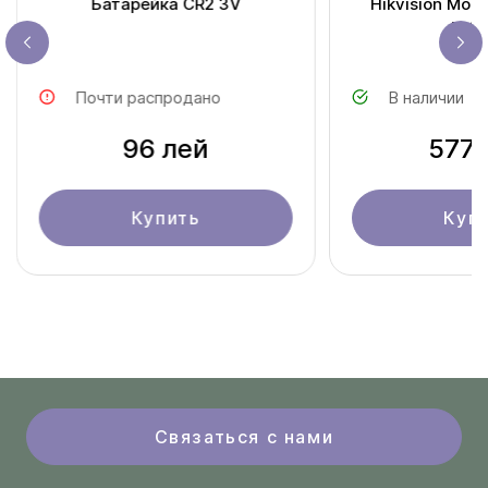
Батарейка CR2 3V
Hikvision Мод
PM2
Почти распродано
В наличии
96 лей
577 
Купить
Куп
Связаться с нами