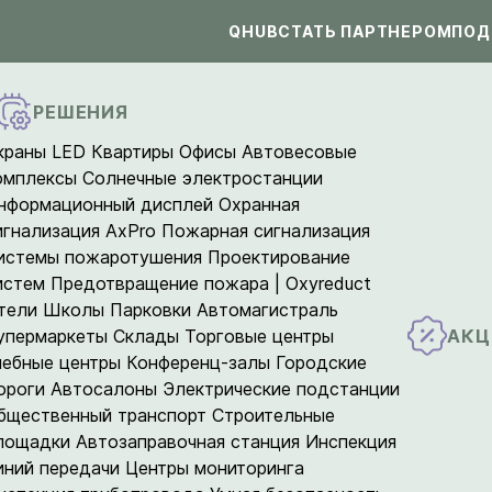
QHUB
СТАТЬ ПАРТНЕРОМ
ПОД
РЕШЕНИЯ
краны LED
Квартиры
Офисы
Автовесовые
омплексы
Солнечные электростанции
нформационный дисплей
Охранная
игнализация AxPro
Пожарная сигнализация
истемы пожаротушения
Проектирование
истем
Предотвращение пожара | Oxyreduct
тели
Школы
Парковки
Автомагистраль
АКЦ
упермаркеты
Склады
Торговые центры
чебные центры
Конференц-залы
Городские
ороги
Автосалоны
Электрические подстанции
бщественный транспорт
Строительные
лощадки
Автозаправочная станция
Инспекция
иний передачи
Центры мониторинга