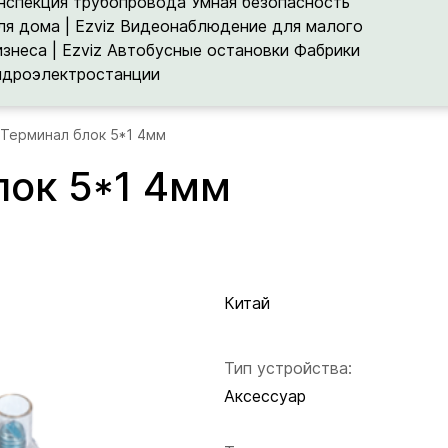
нспекция трубопровода
Умная безопасность
ля дома | Ezviz
Видеонаблюдение для малого
изнеса | Ezviz
Автобусные остановки
Фабрики
идроэлектростанции
 Терминал блок 5*1 4мм
лок 5*1 4мм
Китай
Тип устройства:
Аксессуар