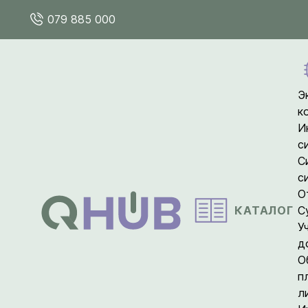
079 885 000
Э
к
И
с
С
с
О
КАТАЛОГ
С
У
д
О
п
л