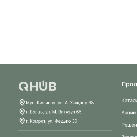
Прод
Катал
Мун. Кишинэу, ул. А. Хыждеу 68
г. Бэлць, ул. М. Витязул 65
Акции
г. Комрат, ул. Федько 39
Решен