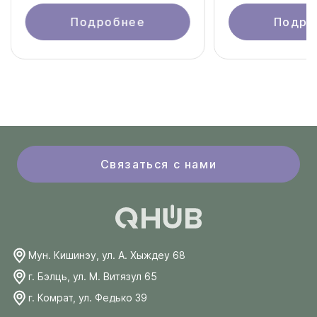
Подробнее
Подро
Связаться с нами
Мун. Кишинэу, ул. А. Хыждеу 68
г. Бэлць, ул. М. Витязул 65
г. Комрат, ул. Федько 39