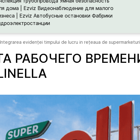
нспекция трубопровода
Умная безопасность
ля дома | Ezviz
Видеонаблюдение для малого
изнеса | Ezviz
Автобусные остановки
Фабрики
идроэлектростанции
Integrarea evidenței timpului de lucru in rețeaua de supermarketur
А РАБОЧЕГО ВРЕМЕН
INELLA