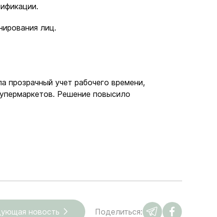
тификации.
нирования лиц.
ла прозрачный учет рабочего времени,
супермаркетов. Решение повысило
ующая новость
Поделиться: