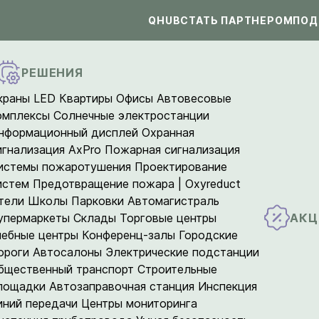
QHUB
СТАТЬ ПАРТНЕРОМ
ПОД
РЕШЕНИЯ
краны LED
Квартиры
Офисы
Автовесовые
омплексы
Солнечные электростанции
нформационный дисплей
Охранная
игнализация AxPro
Пожарная сигнализация
истемы пожаротушения
Проектирование
истем
Предотвращение пожара | Oxyreduct
тели
Школы
Парковки
Автомагистраль
АКЦ
упермаркеты
Склады
Торговые центры
чебные центры
Конференц-залы
Городские
ороги
Автосалоны
Электрические подстанции
бщественный транспорт
Строительные
лощадки
Автозаправочная станция
Инспекция
иний передачи
Центры мониторинга