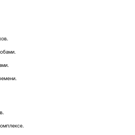
ков.
обами.
ами.
ремени.
в.
омплексе.