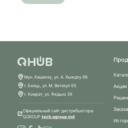
Прод
Катал
Мун. Кишинэу, ул. А. Хыждеу 68
г. Бэлць, ул. М. Витязул 65
Акции
г. Комрат, ул. Федько 39
Решен
Заказа
Официальный сайт дистрибьютора
QGROUP
tech.qgroup.md
Истор