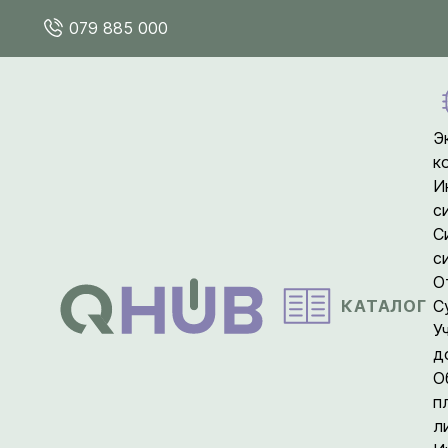
079 885 000
Э
к
И
с
С
с
О
КАТАЛОГ
С
У
д
О
п
л