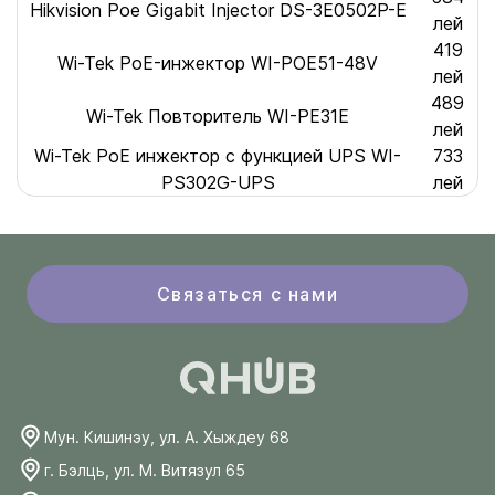
Hikvision Poe Gigabit Injector DS-3E0502P-E
лей
419
Wi-Tek PoE-инжектор WI-POE51-48V
лей
489
Wi-Tek Повторитель WI-PE31E
лей
Wi-Tek PoE инжектор с функцией UPS WI-
733
PS302G-UPS
лей
Связаться с нами
Мун. Кишинэу, ул. А. Хыждеу 68
г. Бэлць, ул. М. Витязул 65