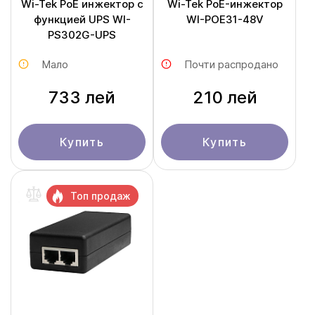
Wi-Tek PoE инжектор с
Wi-Tek PoE-инжектор
функцией UPS WI-
WI-POE31-48V
PS302G-UPS
Мало
Почти распродано
733 лей
210 лей
Купить
Купить
Топ продаж