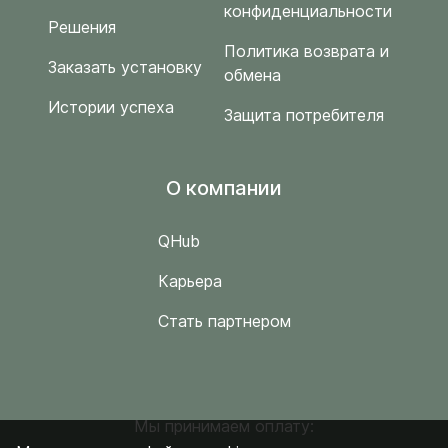
конфиденциальности
Решения
Политика возврата и
Заказать установку
обмена
Истории успеха
Защита потребителя
O компании
QHub
Карьера
Стать партнером
Мы принимаем оплату: