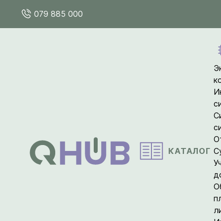
079 885 000
Э
к
И
с
С
с
О
КАТАЛОГ
С
У
д
О
п
л