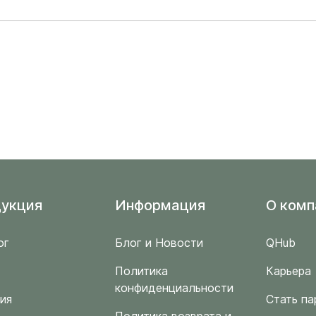
укция
Информация
O комп
ог
Блог и Новости
QHub
Политика
Карьера
конфиденциальности
ия
Стать па