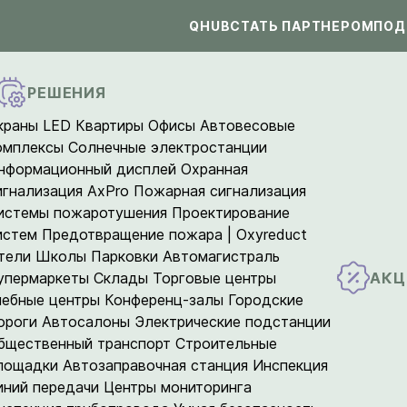
QHUB
СТАТЬ ПАРТНЕРОМ
ПОД
РЕШЕНИЯ
краны LED
Квартиры
Офисы
Автовесовые
омплексы
Солнечные электростанции
нформационный дисплей
Охранная
игнализация AxPro
Пожарная сигнализация
истемы пожаротушения
Проектирование
истем
Предотвращение пожара | Oxyreduct
тели
Школы
Парковки
Автомагистраль
АКЦ
упермаркеты
Склады
Торговые центры
чебные центры
Конференц-залы
Городские
ороги
Автосалоны
Электрические подстанции
бщественный транспорт
Строительные
лощадки
Автозаправочная станция
Инспекция
иний передачи
Центры мониторинга