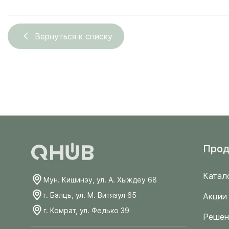
Вернуться к списку
Прод
Катал
Мун. Кишинэу, ул. А. Хыждеу 68
г. Бэлць, ул. М. Витязул 65
Акции
г. Комрат, ул. Федько 39
Решен