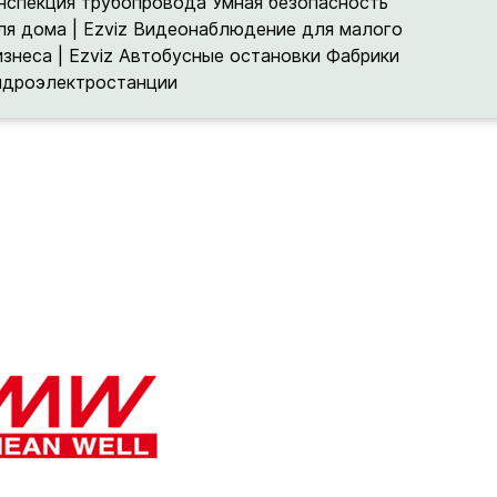
нспекция трубопровода
Умная безопасность
ля дома | Ezviz
Видеонаблюдение для малого
изнеса | Ezviz
Автобусные остановки
Фабрики
идроэлектростанции