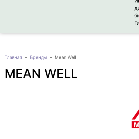
И
д
б
Г
Главная
Бренды
Mean Well
MEAN WELL