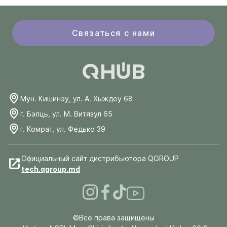
Связаться с нами
Мун. Кишинэу, ул. А. Хыждеу 68
г. Бэлць, ул. М. Витязул 65
г. Комрат, ул. Федько 39
Официальный сайт дистрибьютора QGROUP
tech.qgroup.md
©Все права защищены