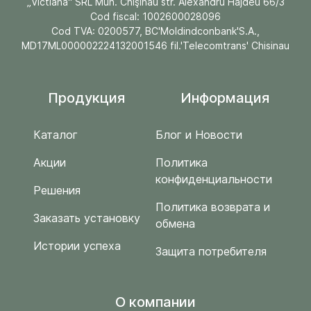
„Victiana" SRL Mun. Chişinău str. Alexandru Hâjdeu 66/3
Cod fiscal: 1002600028096
Cod TVA: 0200577, BC'Moldindconbank'S.A.,
MD17ML000002224132001546 fil.'Telecomtrans' Chisinau
Продукция
Информация
Каталог
Блог и Новости
Акции
Политика
конфиденциальности
Решения
Политика возврата и
Заказать установку
обмена
Истории успеха
Защита потребителя
O компании