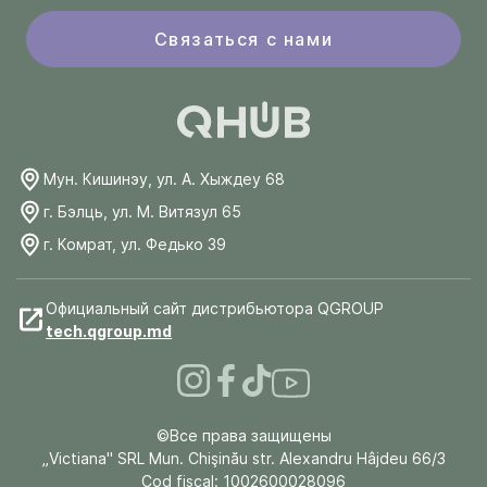
Связаться с нами
Мун. Кишинэу, ул. А. Хыждеу 68
г. Бэлць, ул. М. Витязул 65
г. Комрат, ул. Федько 39
Официальный сайт дистрибьютора QGROUP
tech.qgroup.md
©Все права защищены
„Victiana" SRL Mun. Chişinău str. Alexandru Hâjdeu 66/3
Cod fiscal: 1002600028096