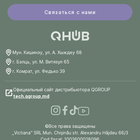
Связаться с нами
Мун. Кишинэу, ул. А. Хыждеу 68
г. Бэлць, ул. М. Витязул 65
г. Комрат, ул. Федько 39
Официальный сайт дистрибьютора QGROUP
tech.qgroup.md
©Все права защищены
„Victiana" SRL Mun. Chişinău str. Alexandru Hâjdeu 66/3
Cod fiscal: 1002600028096