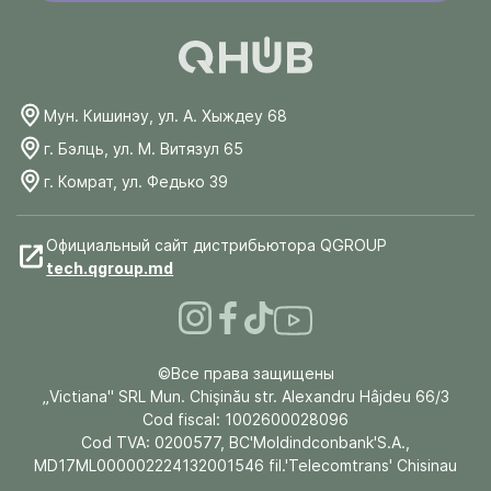
Мун. Кишинэу, ул. А. Хыждеу 68
г. Бэлць, ул. М. Витязул 65
г. Комрат, ул. Федько 39
Официальный сайт дистрибьютора QGROUP
tech.qgroup.md
©Все права защищены
„Victiana" SRL Mun. Chişinău str. Alexandru Hâjdeu 66/3
Cod fiscal: 1002600028096
Cod TVA: 0200577, BC'Moldindconbank'S.A.,
MD17ML000002224132001546 fil.'Telecomtrans' Chisinau