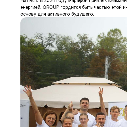
Fun Run. В 2024 году марафон привлек вниман
энергией. QROUP гордится быть частью этой 
основу для активного будущего.