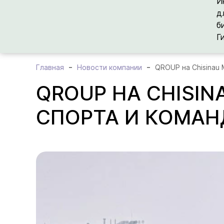
И
д
б
Г
Главная
Новости компании
QROUP на Chisinau
QROUP НА CHISI
СПОРТА И КОМАН