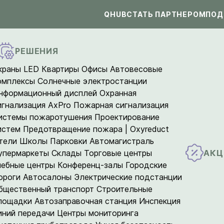
QHUB
СТАТЬ ПАРТНЕРОМ
ПОД
РЕШЕНИЯ
краны LED
Квартиры
Офисы
Автовесовые
омплексы
Солнечные электростанции
нформационный дисплей
Охранная
игнализация AxPro
Пожарная сигнализация
истемы пожаротушения
Проектирование
истем
Предотвращение пожара | Oxyreduct
тели
Школы
Парковки
Автомагистраль
АКЦ
упермаркеты
Склады
Торговые центры
чебные центры
Конференц-залы
Городские
ороги
Автосалоны
Электрические подстанции
бщественный транспорт
Строительные
лощадки
Автозаправочная станция
Инспекция
иний передачи
Центры мониторинга