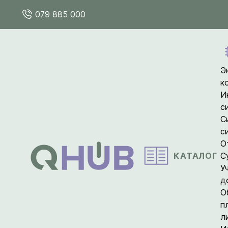
079 885 000
Э
к
И
с
С
с
О
КАТАЛОГ
С
У
д
О
п
л