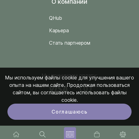
O компании
QHub
Карьера
Стать партнером
Мы принимаем оплату:
Мы используем файлы cookie для улучшения вашего
опыта на нашем сайте. Продолжая пользоваться
сайтом, вы соглашаетесь использовать файлы
cookie.
Соглашаюсь