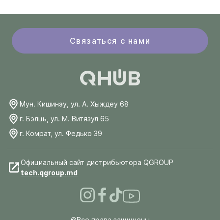
Связаться с нами
Мун. Кишинэу, ул. А. Хыждеу 68
г. Бэлць, ул. М. Витязул 65
г. Комрат, ул. Федько 39
Официальный сайт дистрибьютора QGROUP
tech.qgroup.md
©Все права защищены