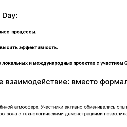
 Day:
знес-процессы.
овысить эффективность.
 локальных и международных проектах с участием 
е взаимодействие: вместо форма
дённой атмосфере. Участники активно обменивались опы
xpo-зона с технологическими демонстрациями позволила