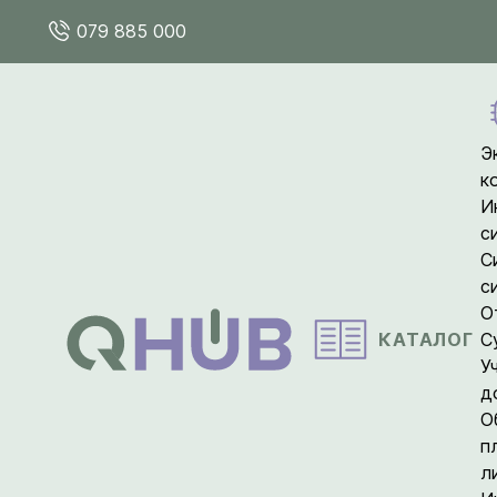
079 885 000
Э
к
И
с
С
с
О
КАТАЛОГ
С
У
д
О
п
л