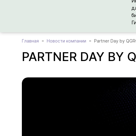
И
д
б
Г
Главная
Новости компании
Partner Day by QG
PARTNER DAY BY 