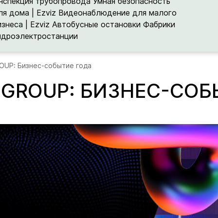
нспекция трубопровода
Умная безопасность
ля дома | Ezviz
Видеонаблюдение для малого
изнеса | Ezviz
Автобусные остановки
Фабрики
идроэлектростанции
ROUP: Бизнес-событие года
QGROUP: БИЗНЕС-СО