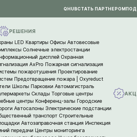
QHUB
СТАТЬ ПАРТНЕРОМ
ПОД
РЕШЕНИЯ
краны LED
Квартиры
Офисы
Автовесовые
омплексы
Солнечные электростанции
нформационный дисплей
Охранная
игнализация AxPro
Пожарная сигнализация
истемы пожаротушения
Проектирование
истем
Предотвращение пожара | Oxyreduct
тели
Школы
Парковки
Автомагистраль
АКЦ
упермаркеты
Склады
Торговые центры
чебные центры
Конференц-залы
Городские
ороги
Автосалоны
Электрические подстанции
бщественный транспорт
Строительные
лощадки
Автозаправочная станция
Инспекция
иний передачи
Центры мониторинга