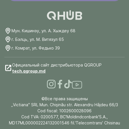
Мун. Кишинэу, ул. А. Хыждеу 68
г. Бэлць, ул. М. Витязул 65
г. Комрат, ул. Федько 39
Официальный сайт дистрибьютора QGROUP
tech.qgroup.md
©Все права защищены
„Victiana" SRL Mun. Chişinău str. Alexandru Hâjdeu 66/3
Cod fiscal: 1002600028096
Cod TVA: 0200577, BC'Moldindconbank'S.A.,
MD17ML000002224132001546 fil.'Telecomtrans' Chisinau