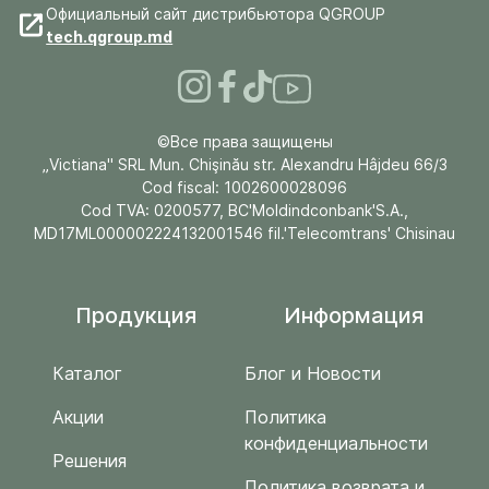
Официальный сайт дистрибьютора QGROUP
tech.qgroup.md
©Все права защищены
„Victiana" SRL Mun. Chişinău str. Alexandru Hâjdeu 66/3
Cod fiscal: 1002600028096
Cod TVA: 0200577, BC'Moldindconbank'S.A.,
MD17ML000002224132001546 fil.'Telecomtrans' Chisinau
Продукция
Информация
Каталог
Блог и Новости
Акции
Политика
конфиденциальности
Решения
Политика возврата и