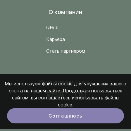
O компании
QHub
Карьера
Стать партнером
Мы принимаем оплату:
Мы используем файлы cookie для улучшения вашего
опыта на нашем сайте. Продолжая пользоваться
сайтом, вы соглашаетесь использовать файлы
cookie.
Соглашаюсь