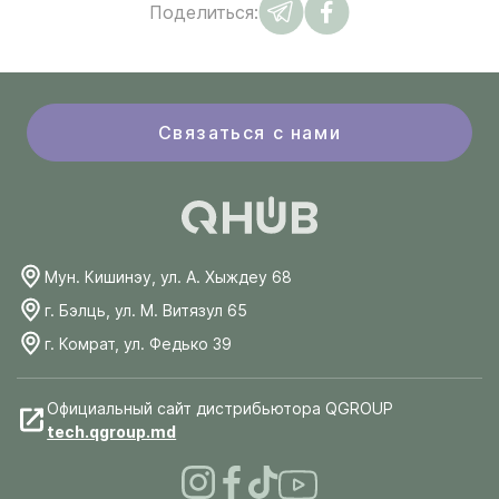
Поделиться:
Связаться с нами
Мун. Кишинэу, ул. А. Хыждеу 68
г. Бэлць, ул. М. Витязул 65
г. Комрат, ул. Федько 39
Официальный сайт дистрибьютора QGROUP
tech.qgroup.md