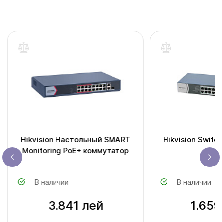
Hikvision Настольный SMART
Hikvision Swit
Monitoring PoE+ коммутатор
O
В наличии
В наличии
3.841 лей
1.659