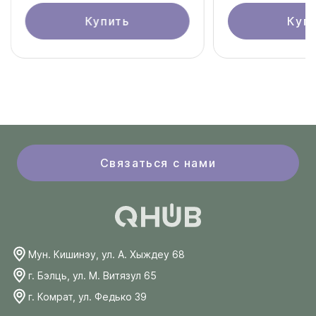
Купить
Куп
Связаться с нами
Мун. Кишинэу, ул. А. Хыждеу 68
г. Бэлць, ул. М. Витязул 65
г. Комрат, ул. Федько 39