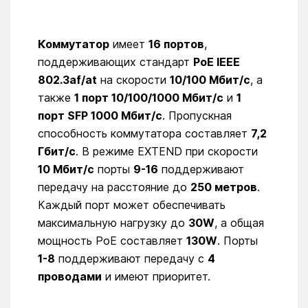
Коммутатор
имеет
16 портов
,
поддерживающих стандарт
PoE IEEE
802.3af/at
на скорости
10/100 Мбит/с
, а
также
1 порт 10/100/1000 Мбит/с
и
1
порт SFP 1000 Мбит/с
. Пропускная
способность коммутатора составляет
7,2
Гбит/с
. В режиме EXTEND при скорости
10 Мбит/с
порты
9-16
поддерживают
передачу на расстояние до
250 метров
.
Каждый порт может обеспечивать
максимальную нагрузку до
30W
, а общая
мощность PoE составляет
130W
. Порты
1-8
поддерживают передачу с
4
проводами
и имеют приоритет.