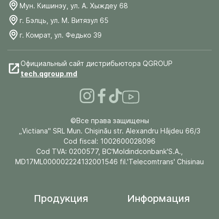
Мун. Кишинэу, ул. А. Хыждеу 68
г. Бэлць, ул. М. Витязул 65
г. Комрат, ул. Федько 39
Официальный сайт дистрибьютора QGROUP
tech.qgroup.md
©Все права защищены
„Victiana" SRL Mun. Chişinău str. Alexandru Hâjdeu 66/3
Cod fiscal: 1002600028096
Cod TVA: 0200577, BC'Moldindconbank'S.A.,
MD17ML000002224132001546 fil.'Telecomtrans' Chisinau
Продукция
Информация