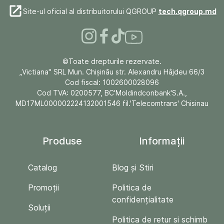
Site-ul oficial al distribuitorului QGROUP
tech.qgroup.md
©Toate drepturile rezervate.
„Victiana" SRL Mun. Chişinău str. Alexandru Hâjdeu 66/3
Cod fiscal: 1002600028096
Cod TVA: 0200577, BC'Moldindconbank'S.A.,
MD17ML000002224132001546 fil.'Telecomtrans' Chisinau
Produse
Informații
Catalog
Blog și Stiri
Promoții
Politica de
confidențialitate
Soluții
Politica de retur si schimb