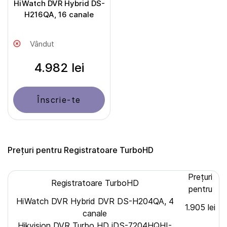
HiWatch DVR Hybrid DS-
H216QA, 16 canale
Vândut
4.982 lei
Înscrie-te
Prețuri pentru Registratoare TurboHD
Prețuri
Registratoare TurboHD
pentru
HiWatch DVR Hybrid DVR DS-H204QA, 4
1.905 lei
canale
Hikvision DVR Turbo HD iDS-7204HQHI-