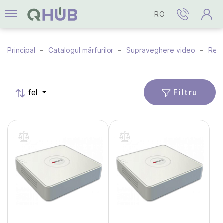
RO
Principal
Catalogul mărfurilor
Supraveghere video
Regi
Filtru
fel