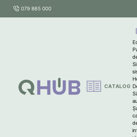
079 885 000
E
P
d
S
s
Ho
CATALOG
D
S
a
Ș
c
d
in