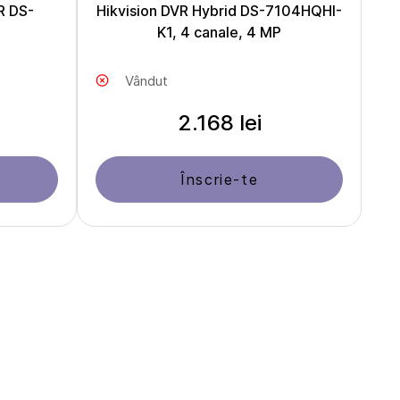
R DS-
Hikvision DVR Hybrid DS-7104HQHI-
K1, 4 canale, 4 MP
Vândut
2.168 lei
Înscrie-te