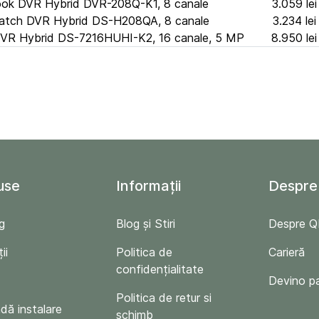
ook DVR Hybrid DVR-208Q-K1, 8 canale
3.059 lei
atch DVR Hybrid DS-H208QA, 8 canale
3.234 lei
 DVR Hybrid DS-7216HUHI-K2, 16 canale, 5 MP
8.950 lei
use
Informații
Despre
g
Blog și Stiri
Despre 
ii
Politica de
Carieră
confidențialitate
Devino p
Politica de retur si
ă instalare
schimb