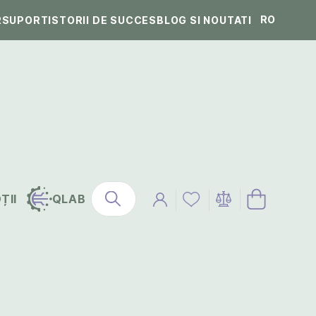
RO
R
SUPORT
ISTORII DE SUCCES
BLOG SI NOUTATI
ȚII
QLAB