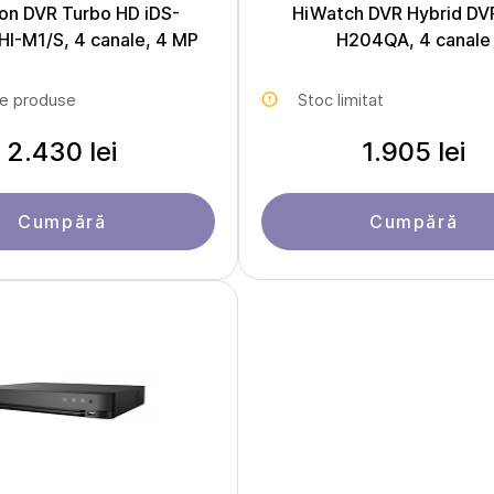
ion DVR Turbo HD iDS-
HiWatch DVR Hybrid DV
I-M1/S, 4 canale, 4 MP
H204QA, 4 canale
le produse
Stoc limitat
2.430 lei
1.905 lei
Cumpără
Cumpără