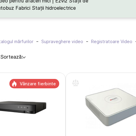
deo pentru afaceri mici | Ezviz
Stații de
utobuz
Fabrici
Stații hidroelectrice
alogul mărfurilor
Supraveghere video
Registratoare Video
:
Sortează:
Vânzare fierbinte