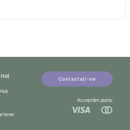
 noi
Contactați-ne
QHub
Acceptăm plata:
artener