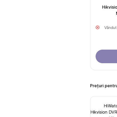
Hikvis
Vândut
Prețuri pent
HiWat
Hikvision DV