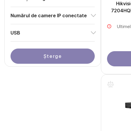
Hikvis
7204HQH
Numărul de camere IP conectate
Ultime
USB
Șterge