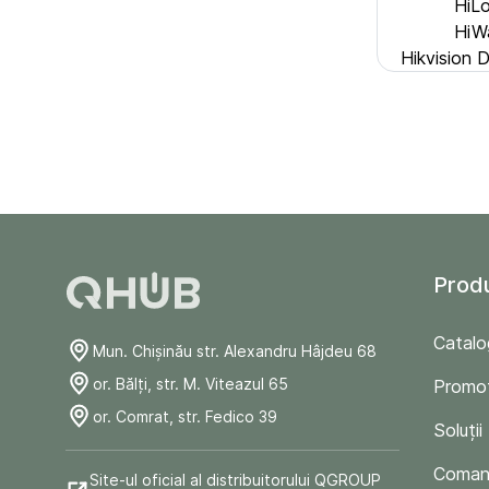
HiL
HiW
Hikvision
Prod
Catalo
Mun. Chişinău str. Alexandru Hâjdeu 68
or. Bălți, str. M. Viteazul 65
Promoț
or. Comrat, str. Fedico 39
Soluții
Comand
Site-ul oficial al distribuitorului QGROUP