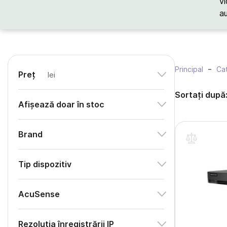
vi
a
Principal
Cat
Preț
lei
Sortați după
Afișează doar în stoc
Brand
Tip dispozitiv
AcuSense
Rezoluția înregistrării IP