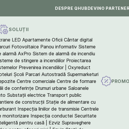
DESPRE QHUB
DEVINO PARTENE
SOLUȚII
crane LED
Apartamente
Oficii
Cântar digital
arcuri Fotovoltaice
Panou informativ
Sisteme
e alarmă AxPro
Sistem de alarmă de incendiu
isteme de stingere a incendiilor
Proiectarea
istemelor
Prevenirea incendiilor | Oxyreduct
teluri
Școli
Parcari
Autostradă
Supermarketuri
PROMO
epozite
Centre comerciale
Centre de formare
ăli de conferințe
Drumuri urbane
Saloanele
uto
Substații electrice
Transport public
antiere de construcții
Stație de alimentare cu
arburant
Inspecția liniilor de transmisie
Centrele
e monitorizare
Inspecția conductei
Securitate
teligentă pentru casă | Ezviz
Supraveghere