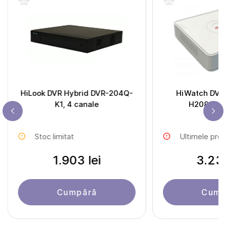
HiLook DVR Hybrid DVR-204Q-
HiWatch DVR 
K1, 4 canale
H208QA, 8
Stoc limitat
Ultimele pro
1.903 lei
3.230
Cumpără
Cump