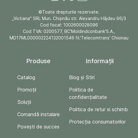
©Toate drepturile rezervate.
„Victiana" SRL Mun. Chişinău str. Alexandru Hâjdeu 66/3
Cod fiscal: 1002600028096
Cod TVA: 0200577, BC'Moldindconbank'S.A.,
MD17ML000002224132001546 fil.'Telecomtrans' Chisinau
Produse
Informații
Catalog
Blog și Stiri
Promoții
Politica de
confidențialitate
Soluții
Politica de retur si schimb
Comandă instalare
Protecția consumatorilor
Povești de succes