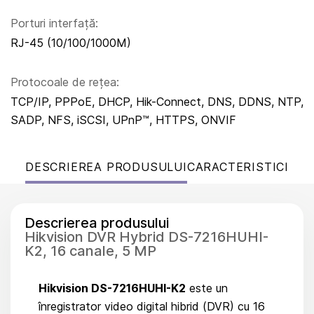
Porturi interfață:
RJ-45 (10/100/1000M)
Protocoale de rețea:
TCP/IP, PPPoE, DHCP, Hik-Connect, DNS, DDNS, NTP,
SADP, NFS, iSCSI, UPnP™, HTTPS, ONVIF
DESCRIEREA PRODUSULUI
CARACTERISTICI
Descrierea produsului
Hikvision DVR Hybrid DS-7216HUHI-
K2, 16 canale, 5 MP
Hikvision DS-7216HUHI-K2
este un
înregistrator video digital hibrid (DVR) cu 16