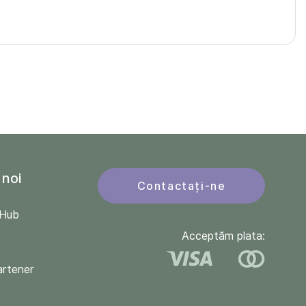
 noi
Contactați-ne
QHub
Acceptăm plata:
artener