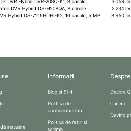
ook DVR Hybrid DVR-208Q-K1, 8 canale
3.059 lei
atch DVR Hybrid DS-H208QA, 8 canale
3.234 lei
 DVR Hybrid DS-7216HUHI-K2, 16 canale, 5 MP
8.950 lei
use
Informații
Despre
g
Blog și Stiri
Despre 
ii
Politica de
Carieră
confidențialitate
Devino p
Politica de retur si
ă instalare
schimb