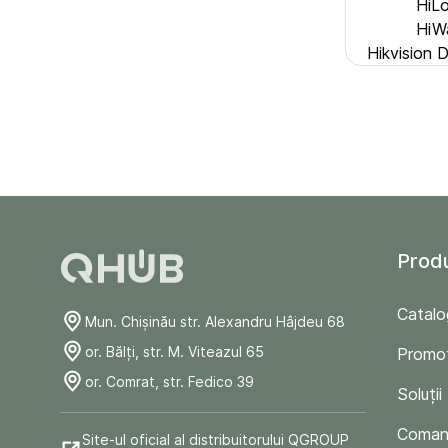
HiL
HiW
Hikvision
Prod
Catalo
Mun. Chişinău str. Alexandru Hâjdeu 68
or. Bălți, str. M. Viteazul 65
Promoț
or. Comrat, str. Fedico 39
Soluții
Comand
Site-ul oficial al distribuitorului QGROUP