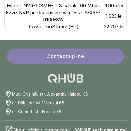
HiLook NVR-108MH-D, 8 canale, 60 Mbps
1.905 lei
Ezviz NVR pentru camere wireless CS-X5S-
1.923 lei
R100-8W
Trassir DuoStation(Hik)
22.707 lei
Contactați-ne
Mun. Chişinău str. Alexandru Hâjdeu 68
or. Bălți, str. M. Viteazul 65
or. Comrat, str. Fedico 39
Site-ul oficial al distribuitorului QGROUP
tech.qgroup.md