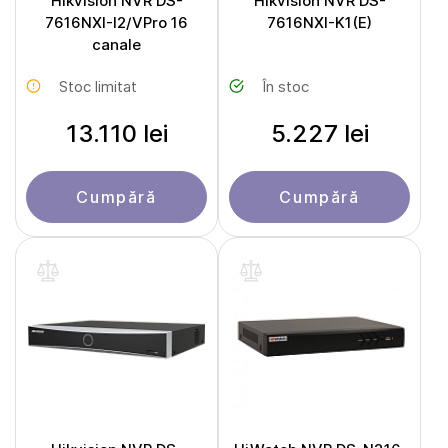
Hikvision NVR DS-
Hikvision NVR DS-
7616NXI-I2/VPro 16
7616NXI-K1(E)
canale
Stoc limitat
În stoc
13.110 lei
5.227 lei
Cumpără
Cumpără