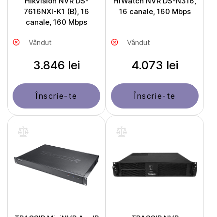
Hikvision NVR DS-
HiWatch NVR DS-N316,
7616NXI-K1 (B), 16
16 canale, 160 Mbps
canale, 160 Mbps
Vândut
Vândut
3.846 lei
4.073 lei
Înscrie-te
Înscrie-te