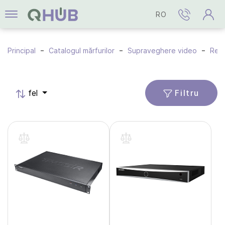
RO
Principal
Catalogul mărfurilor
Supraveghere video
Regi
Filtru
fel