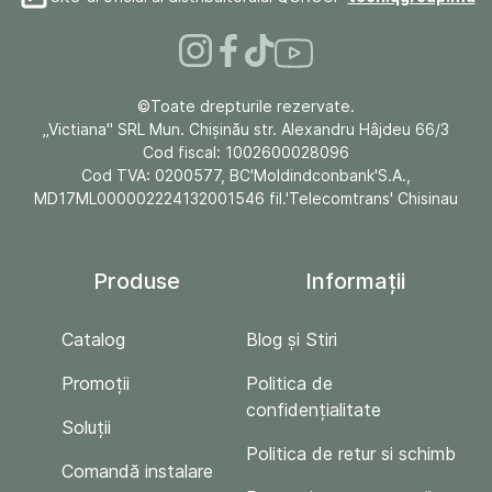
©Toate drepturile rezervate.
„Victiana" SRL Mun. Chişinău str. Alexandru Hâjdeu 66/3
Cod fiscal: 1002600028096
Cod TVA: 0200577, BC'Moldindconbank'S.A.,
MD17ML000002224132001546 fil.'Telecomtrans' Chisinau
Produse
Informații
Catalog
Blog și Stiri
Promoții
Politica de
confidențialitate
Soluții
Politica de retur si schimb
Comandă instalare